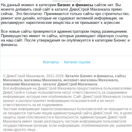
На данный момент в категории
Бизнес и финансы
сайтов нет. Вы
можете добавить свой сайт в каталог ДивоСтрой Махачкала прямо
сейчас. Это бесплатно. Принимаются только сайты про строительство,
ремонт или дизайн, которые не содержат интимной информации, не
рекламируют наркотические вещества и не призывают к агрессии.
Все новые сайты проверяются администратором перед размещением.
Преимущество имеют те сайты, которые размещают обратную ссылку
на наш сайт. После утверждения он опубликуется в категории Бизнес и
финансы.
Контакты
Каталог ссылок
© ДивоСтрой Махачкала, 2011-2026.
Каталог Бизнес и финансы, сайты
Махачкала, магазины Махачкала, интернет-магазины Махачкала,
компании Махачкала - каталог ДивоСтрой Махачкала
.
Вся информация на ДивоСтрой Махачкала предоставлена пользователями
ДивоСтрой и только пользователи несут ответственность за содержимое
информации, которую они опубликовали. Сайт ДивоСтрой Махачкала тольк
хранит и распространяет информацию пользователей и не несет
ответственность за ее содержимое.
Частная информация зарегистрированных пользователей не передается и
не продается третьим лицам администрацией сайта ДивоСтрой. Но, в целя
защиты прав собственности и безопасности, администрация ДивоСтрой
Махачкала имеет право разглашать частную информацию пользователя
государственным органам, если информация, опубликованная им, ущемляе
права другого лица.