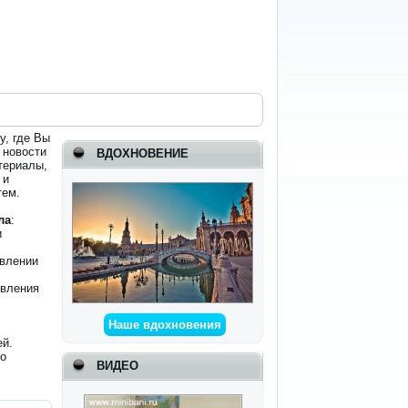
у, где Вы
 новости
ВДОХНОВЕНИЕ
териалы,
 и
тем.
ла
:
и
авлении
явления
Наше вдохновения
ей.
го
ВИДЕО