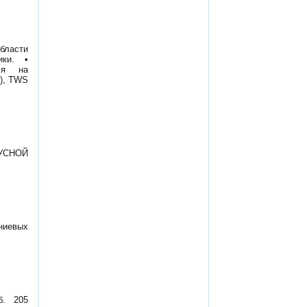
области
ики. •
тся на
я), TWS
УСНОЙ
ниевых
б. 205