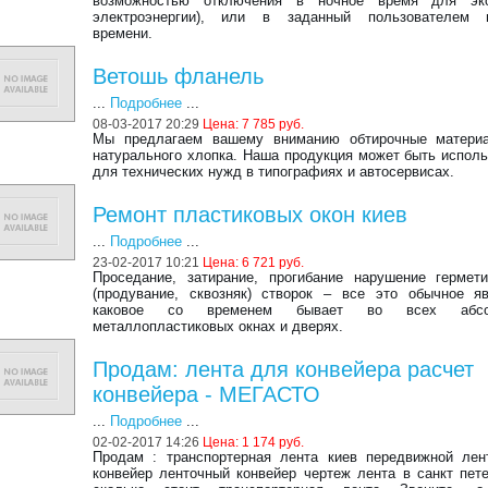
возможностью отключения в ночное время для эк
электроэнергии), или в заданный пользователем 
времени.
Ветошь фланель
...
Подробнее
...
08-03-2017 20:29
Цена: 7 785 руб.
Мы предлагаем вашему вниманию обтирочные матери
натурального хлопка. Наша продукция может быть испол
для технических нужд в типографиях и автосервисах.
Ремонт пластиковых окон киев
...
Подробнее
...
23-02-2017 10:21
Цена: 6 721 руб.
Проседание, затирание, прогибание нарушение гермети
(продувание, сквозняк) створок – все это обычное яв
каковое со временем бывает во всех абсо
металлопластиковых окнах и дверях.
Продам: лента для конвейера расчет
конвейера - МЕГАСТО
...
Подробнее
...
02-02-2017 14:26
Цена: 1 174 руб.
Продам : транспортерная лента киев передвижной лен
конвейер ленточный конвейер чертеж лента в санкт пет