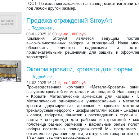
ГОСТ. По желанию заказчика наш завод может изготовит
под любой другой размер.
Продажа ограждений StroyArt
...
Подробнее
...
08-01-2025 18:08
Цена: 1 000 руб.
Компания StroyArt, является ведущим постав
высококачественных заборов и ограждений. Наша ми
обеспечить клиентов надежными и эстети
привлекательными решениями для защиты и оформле
территорий.
Эконом кровати, кровати для тюрем
...
Подробнее
...
24-02-2025 16:41
Цена: 1 000 руб.
Производственная компания «Металл-Кровати» зани
выпуском кроватей из металла и их продажей. Наш ассор
• Кровати Металлические армейские для казарм • К
Металлические одноярусные универсальные • металли
кровати двухъярусные дешевые • кровати металли
трехъярусные недорого • шкафы металлические • шкафы 
• лавки, табуреты, банкетки • раскладушки • стулья •
парты • спецодежда для рабочих и строителей • ма
полотенца разных размеров • вафельные белые полот
наборы постельных принадлежностей Мы предлагаем
оптимальные условия сделки, и отпускаем товар оптом ст
10 единиц каждого наименования.