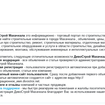
трой Махачкала
это информационно - торговый портал по строительств
е найти строительные компании в городе Махачкала , объявления, цены,
тьи про строительство, ремонт, строительные материалы, отделочные ма
, строительное оборудование и услуги в области строительства, дизайна
тирования, монтажа, обслуживания инженерных и интеллектуальных сис
 отметить следующие отличительные возможности
ДивоСтрой Махачка
я модерация
- все объявления и статьи проверяются администраторам
трой Махачкала.
ая регистрация
- пользователи регистрируются автоматически при доб
го объявления, статьи или компании.
атный мини-сайт пользователя
. Сразу после добавления первого объ
атьи автоматически создается сайт с адресом вида http://
рационное_имя.divostroi.net.
нги и отзывы
компаний и частных продавцов.
а поддержки
- мы быстро реагируем на пожелания и жалобы посетител
истрация ДивоСтрой Махачкала благодарит Вас за использование наше
са.