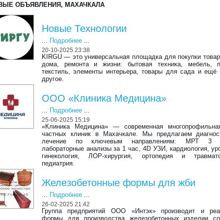
ВЫЕ ОБЪЯВЛЕНИЯ, МАХАЧКАЛА
Новые Технологии
...
Подробнее
...
20-10-2025 23:38
KIRGU — это универсальная площадка для покупки товар
дома, ремонта и жизни: бытовая техника, мебель, п
текстиль, элементы интерьера, товары для сада и ещё 
другое.
ООО «Клиника Медицина»
...
Подробнее
...
25-06-2025 15:19
«Клиника Медицина» — современная многопрофильна
частных клиник в Махачкале. Мы предлагаем диагнос
лечение по ключевым направлениям: МРТ 3 Т
лабораторные анализы за 1 час, 4D УЗИ, кардиология, ур
гинекология, ЛОР-хирургия, ортопедия и травмато
педиатрия.
Железобетонные формы для жби
...
Подробнее
...
26-02-2025 21:42
Группа предприятий ООО «Интэк» производит и реа
формы для производства железобетонных изделии со