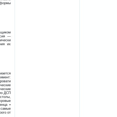
ь формы
щиком
ссия —
чески
ния их
мается
тимент:
ровати
ческие
ческие
из ДСП
 столы,
хровые
енца •
 самые
рого от