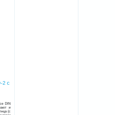
-2 с
се DIN
чают и
лнца (с