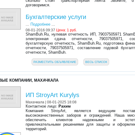
сколько стоит транспортерная лента Звоните, 
договоримся.
Бухгалтерские услуги
...
Подробнее
...
08-01-2016 09:37
Цена: 1 руб.
ShamBuh.Ru, нулевая отчетность ИП, 79037505971 ShamB
электронная сдача отчетности, 79037505971, со
бухгалтерскую отчетность, ShamBuh.Ru, подготовка фин
отчетности, 79037505971, составление годовой бухгалт
отчетности, ShamBuh.
РАЗМЕСТИТЬ ОБЪЯВЛЕНИЕ
ВЕСЬ СПИСОК
ВЫЕ КОМПАНИИ, МАХАЧКАЛА
ИП StroyArt Kurylys
Махачкала
| 08-01-2025 18:08
Контактное лицо:
Рахим
Компания StroyArt, является ведущим постав
высококачественных заборов и ограждений. Наша ми
обеспечить клиентов надежными и эстети
привлекательными решениями для защиты и оформле
территорий.