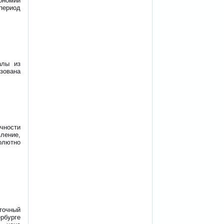
ономии
период
алы из
ьзована
чности
ление,
лютно
точный
ербурге