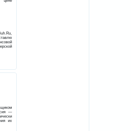
о цене
uh.Ru,
ставлю
ансовой
ерской
щиком
ссия —
чески
ния их