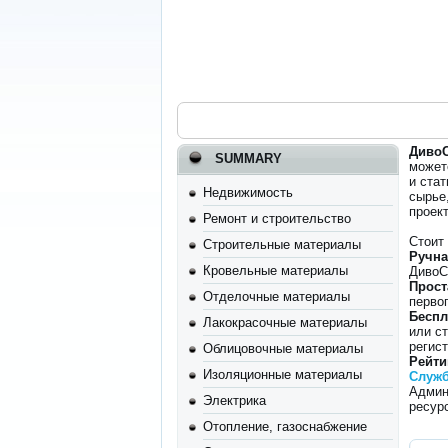
ДивоС
SUMMARY
может
и ста
Недвижимость
сырье
проек
Ремонт и строительство
Стоит
Строительные материалы
Ручна
Кровельные материалы
ДивоС
Прост
Отделочные материалы
перво
Беспл
Лакокрасочные материалы
или ст
регист
Облицовочные материалы
Рейти
Изоляционные материалы
Служб
Админ
Электрика
ресур
Отопление, газоснабжение