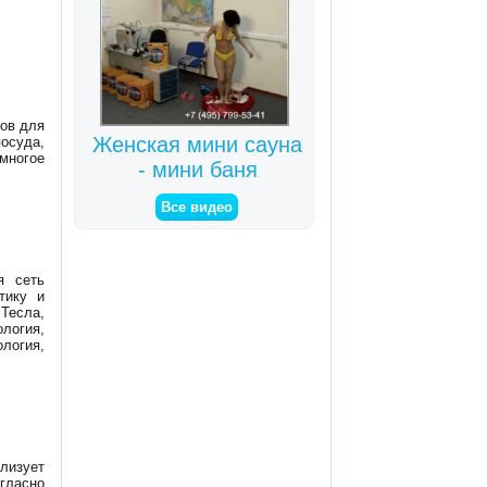
ов для
Женская мини сауна
осуда,
многое
- мини баня
Все видео
я сеть
тику и
есла,
ология,
логия,
лизует
гласно