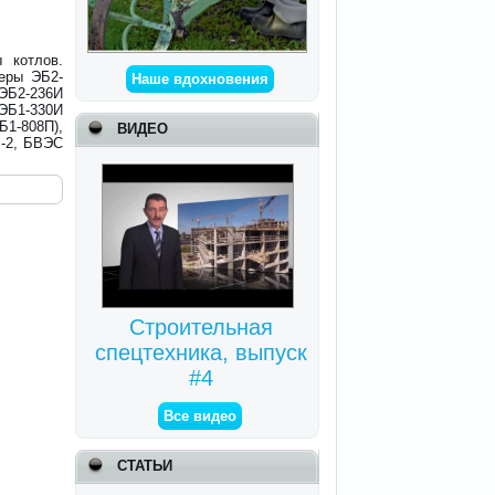
 котлов.
зеры ЭБ2-
Наше вдохновения
 ЭБ2-236И
 ЭБ1-330И
Б1-808П),
ВИДЕО
I-2, БВЭС
Строительная
спецтехника, выпуск
#4
Все видео
СТАТЬИ