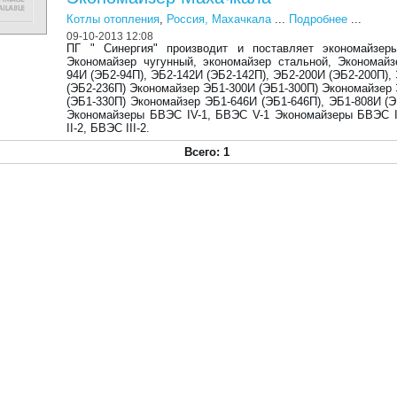
Котлы отопления
,
Россия, Махачкала
...
Подробнее
...
09-10-2013 12:08
ПГ " Синергия" производит и поставляет экономайзеры
Экономайзер чугунный, экономайзер стальной, Экономай
94И (ЭБ2-94П), ЭБ2-142И (ЭБ2-142П), ЭБ2-200И (ЭБ2-200П),
(ЭБ2-236П) Экономайзер ЭБ1-300И (ЭБ1-300П) Экономайзер
(ЭБ1-330П) Экономайзер ЭБ1-646И (ЭБ1-646П), ЭБ1-808И (Э
Экономайзеры БВЭС IV-1, БВЭС V-1 Экономайзеры БВЭС 
II-2, БВЭС III-2.
Всего: 1